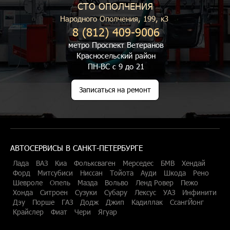
СТО ОПОЛЧЕНИЯ
Народного Ополчения, 199, к3
8 (812) 409-9006
метро Проспект Ветеранов
Красносельский район
ПН-ВС с 9 до 21
Записаться на ремонт
АВТОСЕРВИСЫ В САНКТ-ПЕТЕРБУРГЕ
Лада
ВАЗ
Киа
Фольксваген
Мерседес
БМВ
Хендай
Форд
Митсубиси
Ниссан
Тойота
Ауди
Шкода
Рено
Шевроле
Опель
Мазда
Вольво
Ленд Ровер
Пежо
Хонда
Ситроен
Сузуки
Субару
Лексус
УАЗ
Инфинити
Дэу
Порше
ГАЗ
Додж
Джип
Кадиллак
СсангЙонг
Крайслер
Фиат
Чери
Ягуар