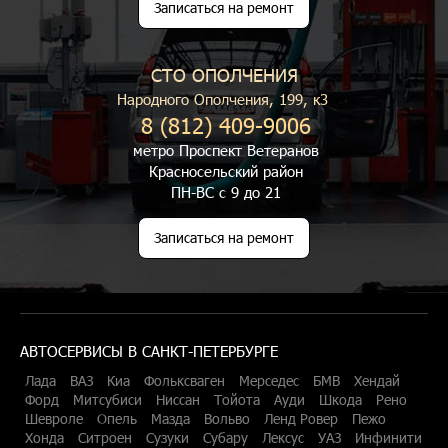
Записаться на ремонт
СТО ОПОЛЧЕНИЯ
Народного Ополчения, 199, к3
8 (812) 409-9006
метро Проспект Ветеранов
Красносельский район
ПН-ВС с 9 до 21
Записаться на ремонт
АВТОСЕРВИСЫ В САНКТ-ПЕТЕРБУРГЕ
Лада
ВАЗ
Киа
Фольксваген
Мерседес
БМВ
Хендай
Форд
Митсубиси
Ниссан
Тойота
Ауди
Шкода
Рено
Шевроле
Опель
Мазда
Вольво
Ленд Ровер
Пежо
Хонда
Ситроен
Сузуки
Субару
Лексус
УАЗ
Инфинити