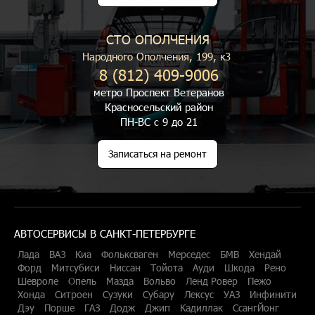
СТО ОПОЛЧЕНИЯ
Народного Ополчения, 199, к3
8 (812) 409-9006
метро Проспект Ветеранов
Красносельский район
ПН-ВС с 9 до 21
Записаться на ремонт
АВТОСЕРВИСЫ В САНКТ-ПЕТЕРБУРГЕ
Лада
ВАЗ
Киа
Фольксваген
Мерседес
БМВ
Хендай
Форд
Митсубиси
Ниссан
Тойота
Ауди
Шкода
Рено
Шевроле
Опель
Мазда
Вольво
Ленд Ровер
Пежо
Хонда
Ситроен
Сузуки
Субару
Лексус
УАЗ
Инфинити
Дэу
Порше
ГАЗ
Додж
Джип
Кадиллак
СсангЙонг