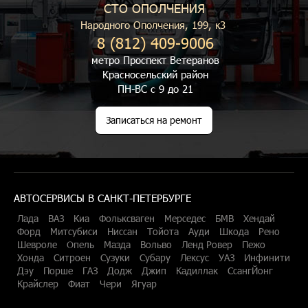
СТО ОПОЛЧЕНИЯ
Народного Ополчения, 199, к3
8 (812) 409-9006
метро Проспект Ветеранов
Красносельский район
ПН-ВС с 9 до 21
Записаться на ремонт
АВТОСЕРВИСЫ В САНКТ-ПЕТЕРБУРГЕ
Лада
ВАЗ
Киа
Фольксваген
Мерседес
БМВ
Хендай
Форд
Митсубиси
Ниссан
Тойота
Ауди
Шкода
Рено
Шевроле
Опель
Мазда
Вольво
Ленд Ровер
Пежо
Хонда
Ситроен
Сузуки
Субару
Лексус
УАЗ
Инфинити
Дэу
Порше
ГАЗ
Додж
Джип
Кадиллак
СсангЙонг
Крайслер
Фиат
Чери
Ягуар