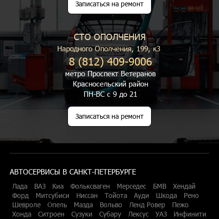
Записаться на ремонт
СТО ОПОЛЧЕНИЯ
Народного Ополчения, 199, к3
8 (812) 409-9006
метро Проспект Ветеранов
Красносельский район
ПН-ВС с 9 до 21
Записаться на ремонт
АВТОСЕРВИСЫ В САНКТ-ПЕТЕРБУРГЕ
Лада
ВАЗ
Киа
Фольксваген
Мерседес
БМВ
Хендай
Форд
Митсубиси
Ниссан
Тойота
Ауди
Шкода
Рено
Шевроле
Опель
Мазда
Вольво
Ленд Ровер
Пежо
Хонда
Ситроен
Сузуки
Субару
Лексус
УАЗ
Инфинити