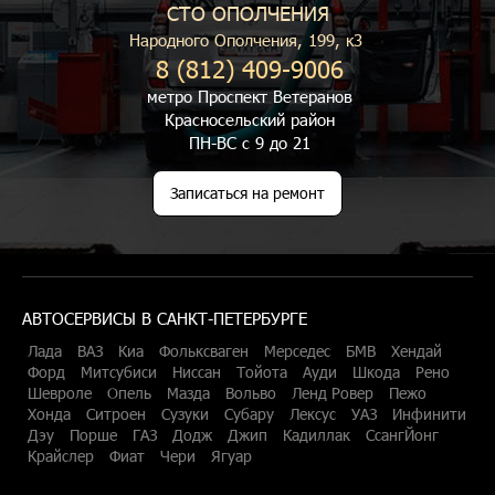
СТО ОПОЛЧЕНИЯ
Народного Ополчения, 199, к3
8 (812) 409-9006
метро Проспект Ветеранов
Красносельский район
ПН-ВС с 9 до 21
Записаться на ремонт
АВТОСЕРВИСЫ В САНКТ-ПЕТЕРБУРГЕ
Лада
ВАЗ
Киа
Фольксваген
Мерседес
БМВ
Хендай
Форд
Митсубиси
Ниссан
Тойота
Ауди
Шкода
Рено
Шевроле
Опель
Мазда
Вольво
Ленд Ровер
Пежо
Хонда
Ситроен
Сузуки
Субару
Лексус
УАЗ
Инфинити
Дэу
Порше
ГАЗ
Додж
Джип
Кадиллак
СсангЙонг
Крайслер
Фиат
Чери
Ягуар