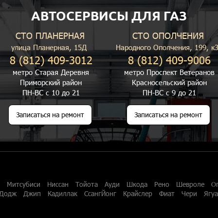
АВТОСЕРВИСЫ ДЛЯ ГАЗ
СТО ПЛАНЕРНАЯ
СТО ОПОЛЧЕНИЯ
улица Планерная, 15Д
Народного Ополчения, 199, к
8 (812) 409-3012
8 (812) 409-9006
метро Старая Деревня
метро Проспект Ветеранов
Приморский район
Красносельский район
ПН-ВС с 10 до 21
ПН-ВС с 9 до 21
Записаться на ремонт
Записаться на ремонт
Митсубиси
Ниссан
Тойота
Ауди
Шкода
Рено
Шевроле
О
Додж
Джип
Кадиллак
СсангЙонг
Крайслер
Фиат
Чери
Ягу