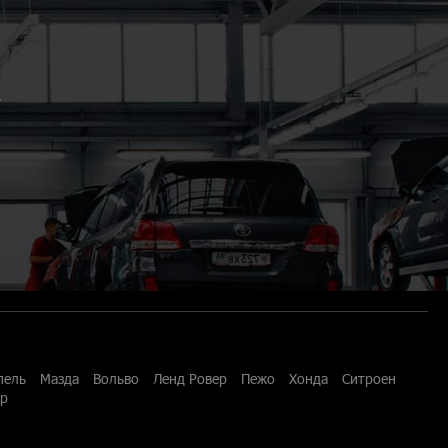
3
пель
Мазда
Вольво
Ленд Ровер
Пежо
Хонда
Ситроен
ар