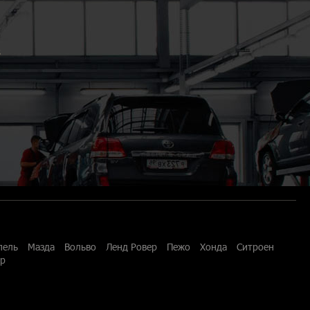
3
пель
Мазда
Вольво
Ленд Ровер
Пежо
Хонда
Ситроен
ар