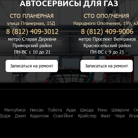
АВТОСЕРВИСЫ ДЛЯ ГАЗ
СТО ПЛАНЕРНАЯ
СТО ОПОЛЧЕНИЯ
улица Планерная, 15Д
Народного Ополчения, 199, к
8 (812) 409-3012
8 (812) 409-9006
метро Старая Деревня
метро Проспект Ветеранов
Приморский район
Красносельский район
ПН-ВС с 10 до 21
ПН-ВС с 9 до 21
Записаться на ремонт
Записаться на ремонт
Митсубиси
Ниссан
Тойота
Ауди
Шкода
Рено
Шевроле
О
Додж
Джип
Кадиллак
СсангЙонг
Крайслер
Фиат
Чери
Ягу