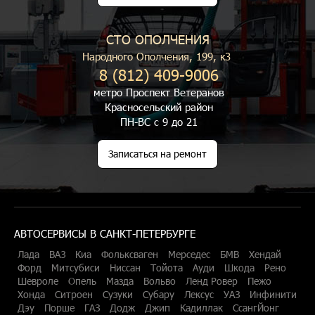
СТО ОПОЛЧЕНИЯ
Народного Ополчения, 199, к3
8 (812) 409-9006
метро Проспект Ветеранов
Красносельский район
ПН-ВС с 9 до 21
Записаться на ремонт
АВТОСЕРВИСЫ В САНКТ-ПЕТЕРБУРГЕ
Лада
ВАЗ
Киа
Фольксваген
Мерседес
БМВ
Хендай
Форд
Митсубиси
Ниссан
Тойота
Ауди
Шкода
Рено
Шевроле
Опель
Мазда
Вольво
Ленд Ровер
Пежо
Хонда
Ситроен
Сузуки
Субару
Лексус
УАЗ
Инфинити
Дэу
Порше
ГАЗ
Додж
Джип
Кадиллак
СсангЙонг