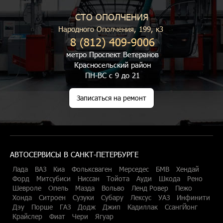
СТО ОПОЛЧЕНИЯ
Народного Ополчения, 199, к3
8 (812) 409-9006
метро Проспект Ветеранов
Красносельский район
ПН-ВС с 9 до 21
Записаться на ремонт
АВТОСЕРВИСЫ В САНКТ-ПЕТЕРБУРГЕ
Лада
ВАЗ
Киа
Фольксваген
Мерседес
БМВ
Хендай
Форд
Митсубиси
Ниссан
Тойота
Ауди
Шкода
Рено
Шевроле
Опель
Мазда
Вольво
Ленд Ровер
Пежо
Хонда
Ситроен
Сузуки
Субару
Лексус
УАЗ
Инфинити
Дэу
Порше
ГАЗ
Додж
Джип
Кадиллак
СсангЙонг
Крайслер
Фиат
Чери
Ягуар