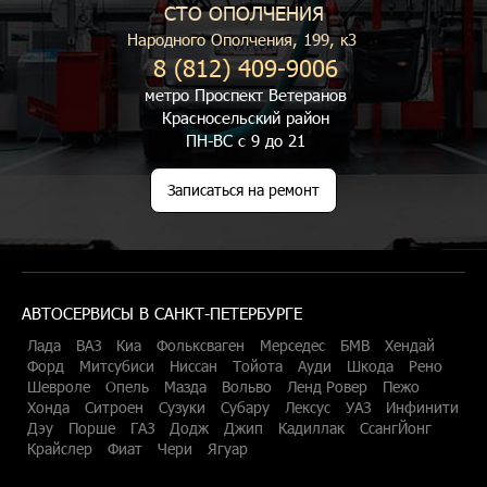
СТО ОПОЛЧЕНИЯ
Народного Ополчения, 199, к3
8 (812) 409-9006
метро Проспект Ветеранов
Красносельский район
ПН-ВС с 9 до 21
Записаться на ремонт
АВТОСЕРВИСЫ В САНКТ-ПЕТЕРБУРГЕ
Лада
ВАЗ
Киа
Фольксваген
Мерседес
БМВ
Хендай
Форд
Митсубиси
Ниссан
Тойота
Ауди
Шкода
Рено
Шевроле
Опель
Мазда
Вольво
Ленд Ровер
Пежо
Хонда
Ситроен
Сузуки
Субару
Лексус
УАЗ
Инфинити
Дэу
Порше
ГАЗ
Додж
Джип
Кадиллак
СсангЙонг
Крайслер
Фиат
Чери
Ягуар