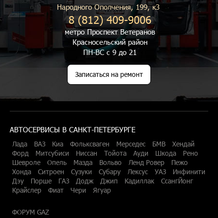
Народного Ополчения, 199, к3
8 (812) 409-9006
метро Проспект Ветеранов
Красносельский район
ПН-ВС с 9 до 21
Записаться на ремонт
АВТОСЕРВИСЫ В САНКТ-ПЕТЕРБУРГЕ
Лада
ВАЗ
Киа
Фольксваген
Мерседес
БМВ
Хендай
Форд
Митсубиси
Ниссан
Тойота
Ауди
Шкода
Рено
Шевроле
Опель
Мазда
Вольво
Ленд Ровер
Пежо
Хонда
Ситроен
Сузуки
Субару
Лексус
УАЗ
Инфинити
Дэу
Порше
ГАЗ
Додж
Джип
Кадиллак
СсангЙонг
Крайслер
Фиат
Чери
Ягуар
ФОРУМ GAZ